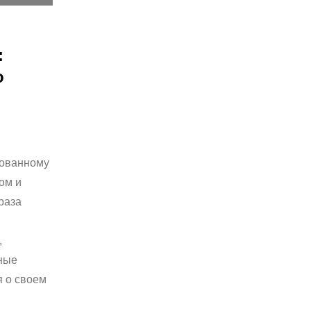
:
о
рованному
ом и
раза
,
чные
я о своем