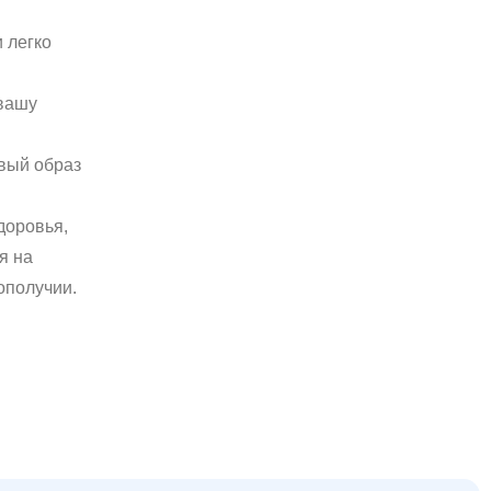
 легко
 вашу
овый образ
доровья,
я на
ополучии.