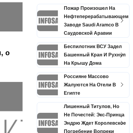
Пожар Произошел На
Нефтеперерабатывающем
Заводе Saudi Aramco В
Саудовской Аравии
Беспилотник ВСУ Задел
, о
Башенный Кран И Рухнул
На Крышу Дома
Россияне Массово
Жалуются На Отели В
Египте
Лишенный Титулов, Но
Не Почестей: Экс-Принца
Эндрю Ждет Королевское
Погребение Вопреки