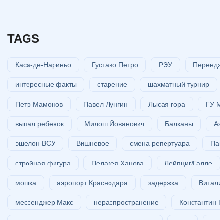
TAGS
Каса-де-Нариньо
Густаво Петро
РЭУ
Перенд
интересные факты
старение
шахматный турнир
Петр Мамонов
Павел Лунгин
Лысая гора
ГУ 
выпал ребенок
Милош Йованович
Балканы
А
эшелон ВСУ
Вишневое
смена репертуара
Па
стройная фигура
Пелагея Ханова
Лейпциг/Галле
мошка
аэропорт Краснодара
задержка
Витал
мессенджер Макс
нераспространение
Константин 