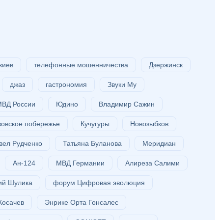
жиев
телефонные мошенничества
Дзержинск
джаз
гастрономия
Звуки Му
МВД России
Юдино
Владимир Сажин
зовское побережье
Кучугуры
Новозыбков
вел Рудченко
Татьяна Буланова
Меридиан
Ан-124
МВД Германии
Алиреза Салими
ий Шулика
форум Цифровая эволюция
Косачев
Энрике Орта Гонсалес