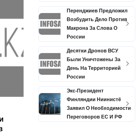
Перенджиев Предложил
Возбудить Дело Против
Макрона За Слова О
России
Десятки Дронов ВСУ
Были Уничтожены За
День На Территорией
России
Экс-Президент
Финляндии Ниинистё
Заявил О Необходимости
Переговоров ЕС И РФ
и
в