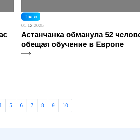
Право
01.12.2025
ас
Астанчанка обманула 52 челове
обещая обучение в Европе
4
5
6
7
8
9
10