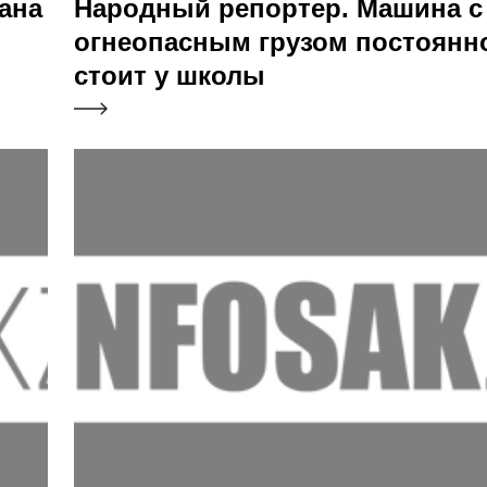
ана
Народный репортер. Машина с
огнеопасным грузом постоянн
стоит у школы