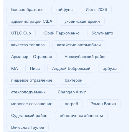
Боевое братство
тайфуны
Июль 2026
администрация США
украинская армия
UTLC Cup
Юрий Пархоменко
Услугиавто
качество топлива
китайские автомобили
Армавир – Отрадная
Новокубанский район
KIA
Нива
Андрей Бобровский
арбузы
пищевое отравление
бактерии
стеклоподъемник
Changan Alsvin
мировое соглашение
погреб
Роман Ванин
Суджанский район
обесточены абоненты
Вячеслав Грулев