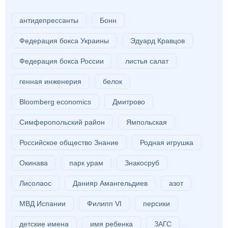
антидепрессанты
Бонн
Федерация бокса Украины
Эдуард Кравцов
Федерация бокса России
листья салат
генная инженерия
белок
Bloomberg economics
Дмитрово
Симферопольский район
Ямпольская
Российское общество Знание
Родная игрушка
Окинава
парк урам
Знакосруб
Лисолаос
Данияр Амангельдиев
азот
МВД Испании
Филипп VI
персики
детские имена
имя ребенка
ЗАГС