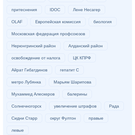
притеснения
IDOC
Лене Несагер
OLAF
Европейская комиссия
биология
Московская федерация профсоюзов
Нерюнгринский район
Алданский район
освобождение от налога
ЦК КПРФ
Айрат Гибатдинов
гепатит С
метро Лубянка
Марьям Шарипова
Мухаммед Алескеров
балерины
Солнечногорск
увеличение штрафов
Рада
Сидни Старр
округ Фултон
правые
левые