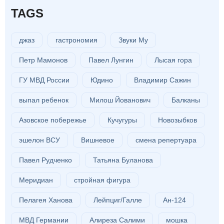
TAGS
джаз
гастрономия
Звуки Му
Петр Мамонов
Павел Лунгин
Лысая гора
ГУ МВД России
Юдино
Владимир Сажин
выпал ребенок
Милош Йованович
Балканы
Азовское побережье
Кучугуры
Новозыбков
эшелон ВСУ
Вишневое
смена репертуара
Павел Рудченко
Татьяна Буланова
Меридиан
стройная фигура
Пелагея Ханова
Лейпциг/Галле
Ан-124
МВД Германии
Алиреза Салими
мошка