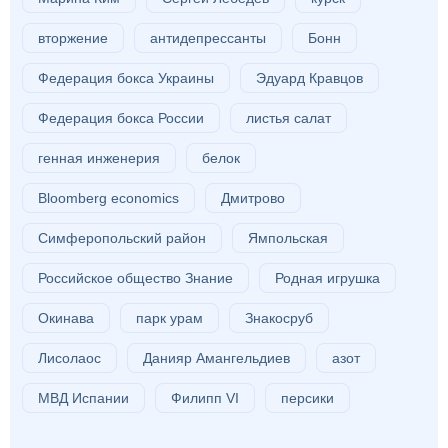
вторжение
антидепрессанты
Бонн
Федерация бокса Украины
Эдуард Кравцов
Федерация бокса России
листья салат
генная инженерия
белок
Bloomberg economics
Дмитрово
Симферопольский район
Ямпольская
Российское общество Знание
Родная игрушка
Окинава
парк урам
Знакосруб
Лисолаос
Данияр Амангельдиев
азот
МВД Испании
Филипп VI
персики