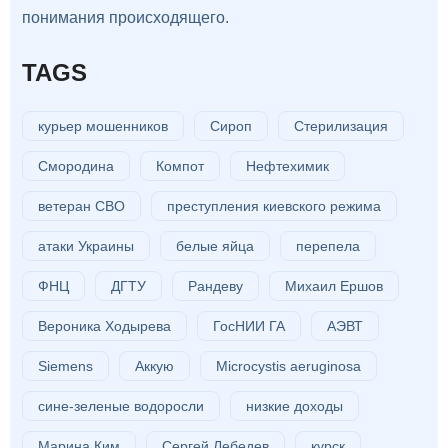
понимания происходящего.
TAGS
курьер мошенников
Сироп
Стерилизация
Смородина
Компот
Нефтехимик
ветеран СВО
преступления киевского режима
атаки Украины
белые яйца
перепела
ФНЦ
ДГТУ
Рандеву
Михаил Ершов
Вероника Ходырева
ГосНИИ ГА
АЭВТ
Siemens
Аккую
Microcystis aeruginosa
сине-зеленые водоросли
низкие доходы
Марина Ким
Сергей Лебедев
курск