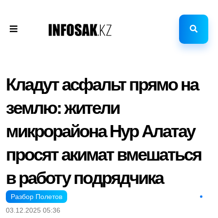
Кладут асфальт прямо на
землю: жители
микрорайона Нур Алатау
просят акимат вмешаться
в работу подрядчика
Разбор Полетов
03.12.2025 05:36