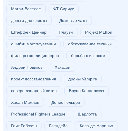
Магри-Веселое
ФТ Сириус
деньги для сироты
Домовые чаты
Штеффен Ценнер
Плауэн
Projekt M1llion
ошибки в эксплуатации
обслуживание техники
фильтры кондиционеров
борьба с износом
Андрей Новиков
Хакасия
проект восстановления
дроны Vampire
северо-западный ветер
Бруно Каппелозза
Хасан Мажиев
Денис Гольцов
Professional Fighters League
Шарлотта
Гаик Робохян
Глендейл
Каса-де-Нариньо