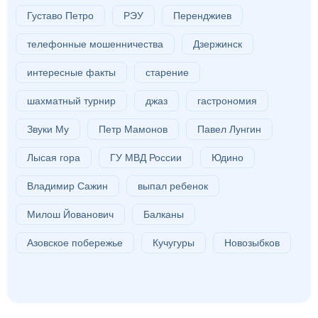
Густаво Петро
РЭУ
Перенджиев
телефонные мошенничества
Дзержинск
интересные факты
старение
шахматный турнир
джаз
гастрономия
Звуки Му
Петр Мамонов
Павел Лунгин
Лысая гора
ГУ МВД России
Юдино
Владимир Сажин
выпал ребенок
Милош Йованович
Балканы
Азовское побережье
Кучугуры
Новозыбков