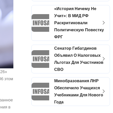
«История Ничему Не
Учит»: В МИД РФ
Раскритиковали
Политическую Повестку
ФРГ
Сенатор Гибатдинов
Объявил О Налоговых
Льготах Для Участников
СВО
026»
Об этом
Минобразования ЛНР
Обеспечило Учащихся
Учебниками Для Нового
язанное
Года
ения в