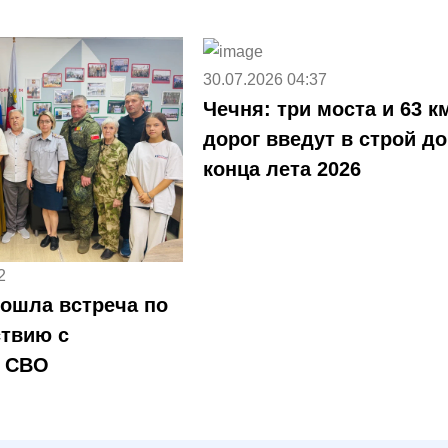
30.07.2026 04:37
Чечня: три моста и 63 к
дорог введут в строй до
конца лета 2026
2
рошла встреча по
твию с
и СВО