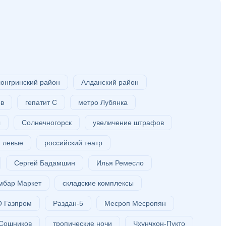
юнгринский район
Алданский район
ов
гепатит С
метро Лубянка
ы
Солнечногорск
увеличение штрафов
левые
российский театр
Сергей Бадамшин
Илья Ремесло
бар Маркет
складские комплексы
 Газпром
Раздан-5
Месроп Месропян
 Сошников
тропические ночи
Чхунчхон-Пукто