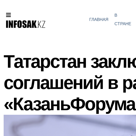
В
ГЛАВНАЯ
СТРАНЕ
Татарстан закл
соглашений в р
«КазаньФорума