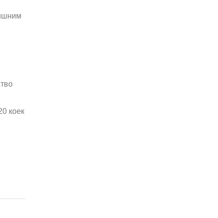
лишним
и
ство
20 коек