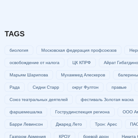
TAGS
биология
Московская федерация профсоюзов
Нер
освобождение от налога
ЦК КПРФ
Айрат Гибатдин
Марьям Шарипова
Мухаммед Алескеров
балерин
Рада
Сидни Старр
округ Фултон
правые
Союз театральных деятелей
фестиваль Золотая маска
фаршемешалка
Гострудинспекция региона
ООО Ам
Барри Левинсон
Джаред Лето
Трон: Арес
ПАО
Газпром Армения
КРОУ
боевой дрон
Никита