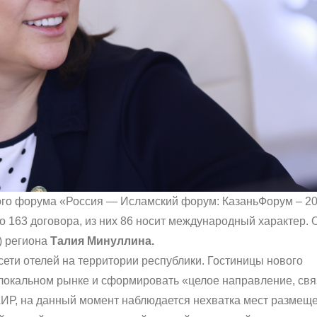
ого форума «Россия — Исламский форум: КазаньФорум – 2
 163 договора, из них 86 носит международный характер. 
) региона
Талия Минуллина.
ети отелей на территории республики. Гостиницы нового
локальном рынке и сформировать «целое направление, св
АИР, на данный момент наблюдается нехватка мест размещ