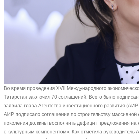
Во время проведения ХVII Международного экономическ
Татарстан заключил 70 соглашений. Всего было подписано
заявила глава Агентства инвестиционного развития (АИР
АИР подписало соглашение по строительству массивной с
поколения должны восполнить дефицит предложения на 
с культурным компонентом». Как отметила руководитель 