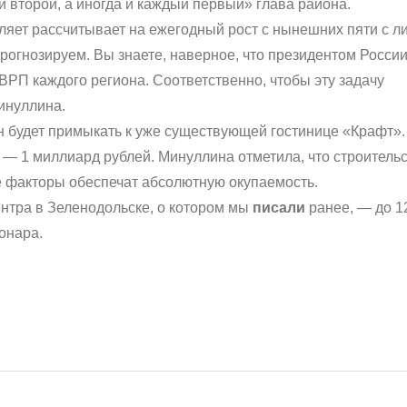
второй, а иногда и каждый первый» глава района.
воляет рассчитывает на ежегодный рост с нынешних пяти с 
прогнозируем. Вы знаете, наверное, что президентом Росси
ВРП каждого региона. Соответственно, чтобы эту задачу
инуллина.
н будет примыкать к уже существующей гостинице «Крафт».
 — 1 миллиард рублей. Минуллина отметила, что строитель
е факторы обеспечат абсолютную окупаемость.
нтра в Зеленодольске, о котором мы
писали
ранее, — до 1
онара.