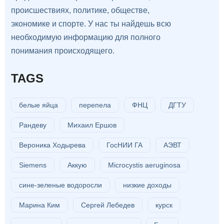
происшествиях, политике, обществе,
экономике и спорте. У нас ты найдешь всю
необходимую информацию для полного
понимания происходящего.
TAGS
белые яйца
перепела
ФНЦ
ДГТУ
Рандеву
Михаил Ершов
Вероника Ходырева
ГосНИИ ГА
АЭВТ
Siemens
Аккую
Microcystis aeruginosa
сине-зеленые водоросли
низкие доходы
Марина Ким
Сергей Лебедев
курск