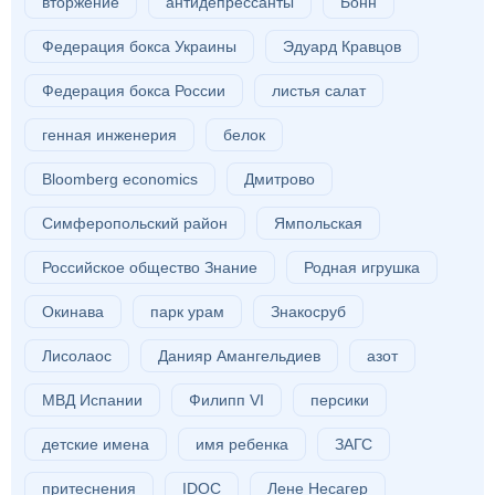
вторжение
антидепрессанты
Бонн
Федерация бокса Украины
Эдуард Кравцов
Федерация бокса России
листья салат
генная инженерия
белок
Bloomberg economics
Дмитрово
Симферопольский район
Ямпольская
Российское общество Знание
Родная игрушка
Окинава
парк урам
Знакосруб
Лисолаос
Данияр Амангельдиев
азот
МВД Испании
Филипп VI
персики
детские имена
имя ребенка
ЗАГС
притеснения
IDOC
Лене Несагер