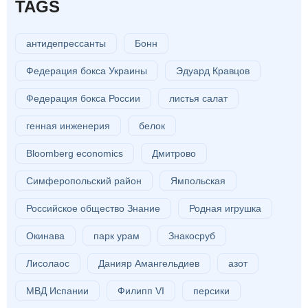
TAGS
антидепрессанты
Бонн
Федерация бокса Украины
Эдуард Кравцов
Федерация бокса России
листья салат
генная инженерия
белок
Bloomberg economics
Дмитрово
Симферопольский район
Ямпольская
Российское общество Знание
Родная игрушка
Окинава
парк урам
Знакосруб
Лисолаос
Данияр Амангельдиев
азот
МВД Испании
Филипп VI
персики