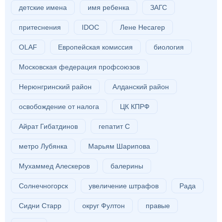
детские имена
имя ребенка
ЗАГС
притеснения
IDOC
Лене Несагер
OLAF
Европейская комиссия
биология
Московская федерация профсоюзов
Нерюнгринский район
Алданский район
освобождение от налога
ЦК КПРФ
Айрат Гибатдинов
гепатит С
метро Лубянка
Марьям Шарипова
Мухаммед Алескеров
балерины
Солнечногорск
увеличение штрафов
Рада
Сидни Старр
округ Фултон
правые