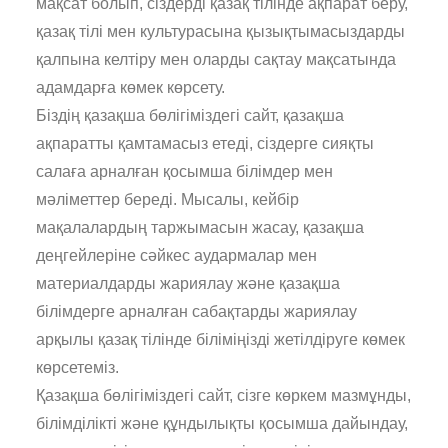
мақсат болып, сіздерді қазақ тілінде ақпарат беру,
қазақ тілі мен культурасына қызықтымасыздарды
қалпына келтіру мен оларды сақтау мақсатында
адамдарға көмек көрсету.
Біздің қазақша бөлігіміздегі сайт, қазақша
ақпаратты қамтамасыз етеді, сіздерге сияқты
салаға арналған қосымша білімдер мен
мәліметтер береді. Мысалы, кейбір
мақалалардың таржымасын жасау, қазақша
деңгейлеріне сәйкес аудармалар мен
материалдарды жариялау және қазақша
білімдерге арналған сабақтарды жариялау
арқылы қазақ тілінде біліміңізді жетілдіруге көмек
көрсетеміз.
Қазақша бөлігіміздегі сайт, сізге көркем мазмұнды,
білімділікті және құндылықты қосымша дайындау,