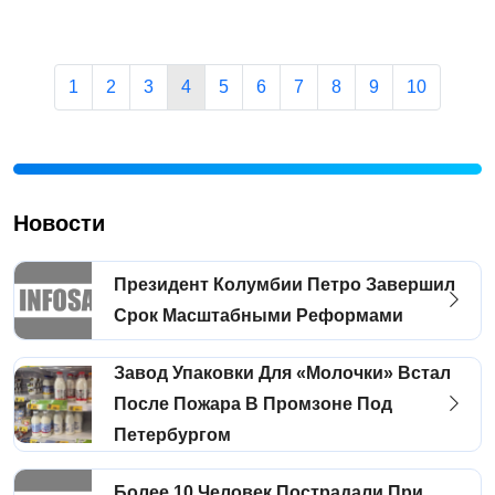
1
2
3
4
5
6
7
8
9
10
Новости
Президент Колумбии Петро Завершил
Срок Масштабными Реформами
Завод Упаковки Для «молочки» Встал
После Пожара В Промзоне Под
Петербургом
Более 10 Человек Пострадали При