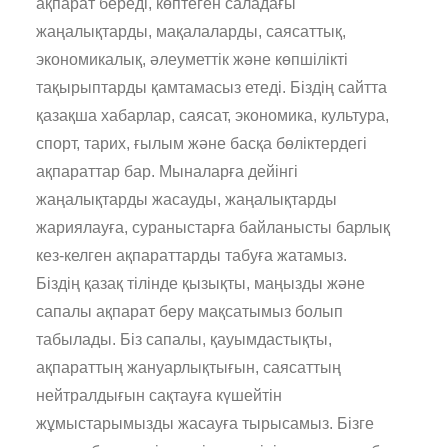
ақпарат береді, көптеген саладағы
жаңалықтарды, мақалаларды, саясаттық,
экономикалық, әлеуметтік және көпшілікті
тақырыптарды қамтамасыз етеді. Біздің сайтта
қазақша хабарлар, саясат, экономика, культура,
спорт, тарих, ғылым және басқа бөліктердегі
ақпараттар бар. Мыналарға дейінгі
жаңалықтарды жасауды, жаңалықтарды
жариялауға, сураныстарға байланысты барлық
кез-келген ақпараттарды табуға жатамыз.
Біздің қазақ тілінде қызықты, маңызды және
сапалы ақпарат беру мақсатымыз болып
табылады. Біз сапалы, қауымдастықты,
ақпараттың жануарлықтығын, саясаттың
нейтралдығын сақтауға күшейтін
жұмыстарымызды жасауға тырысамыз. Бізге