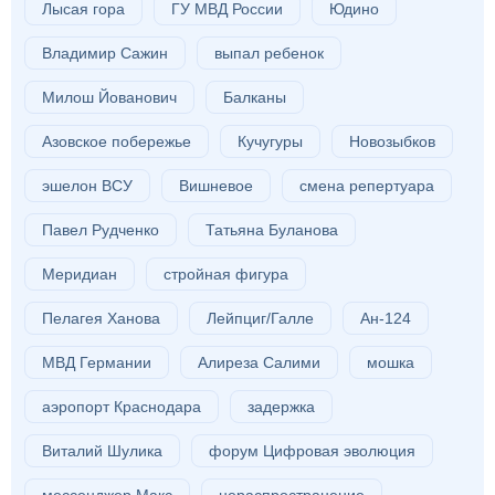
Лысая гора
ГУ МВД России
Юдино
Владимир Сажин
выпал ребенок
Милош Йованович
Балканы
Азовское побережье
Кучугуры
Новозыбков
эшелон ВСУ
Вишневое
смена репертуара
Павел Рудченко
Татьяна Буланова
Меридиан
стройная фигура
Пелагея Ханова
Лейпциг/Галле
Ан-124
МВД Германии
Алиреза Салими
мошка
аэропорт Краснодара
задержка
Виталий Шулика
форум Цифровая эволюция