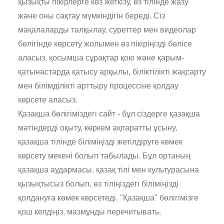
қызықты пікірлерге көз жеткізу, өз тілінде жазу
және оны сақтау мүмкіндігін береді. Сіз
мақалаларды талқылау, суреттер мен видеолар
бөлігінде көрсету жолымен өз пікіріңізді бөлісе
аласыз, қосымша сұрақтар қою және қарым-
қатынастарда қатысу арқылы, біліктілікті жақсарту
мен білімділікті арттыру процессіне қолдау
көрсете аласыз.
Қазақша бөлігіміздегі сайт - бұл сіздерге қазақша
мәтіндерді оқыту, көркем ақпаратты ұсыну,
қазақша тілінде біліміңізді жетілдіруге көмек
көрсету мекені болып табылады. Бұл ортаның
қазақша аудармасы, қазақ тілі мен культурасына
қызықтысыз болып, өз тіліңіздегі біліміңізді
қолдануға көмек көрсетеді. "Қазақша" бөлігімізге
қош келдіңіз, мазмұнды перечитывать.